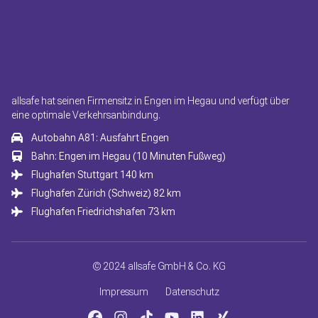
allsafe hat seinen Firmensitz in Engen im Hegau und verfügt über
eine optimale Verkehrsanbindung.
Autobahn A81: Ausfahrt Engen
Bahn: Engen im Hegau (10 Minuten Fußweg)
Flughafen Stuttgart 140 km
Flughafen Zürich (Schweiz) 82 km
Flughafen Friedrichshafen 73 km
© 2024 allsafe GmbH & Co. KG
Impressum
Datenschutz
Facebook
Instagram
faTiktok
YouTube
LinkedIn
Xing